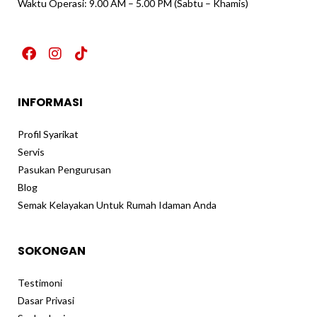
Waktu Operasi: 9.00 AM – 5.00 PM (Sabtu – Khamis)
F
I
T
a
n
i
c
s
k
e
t
t
INFORMASI
b
a
o
o
g
k
o
r
Profil Syarikat
k
a
Servis
m
Pasukan Pengurusan
Blog
Semak Kelayakan Untuk Rumah Idaman Anda
SOKONGAN
Testimoni
Dasar Privasi