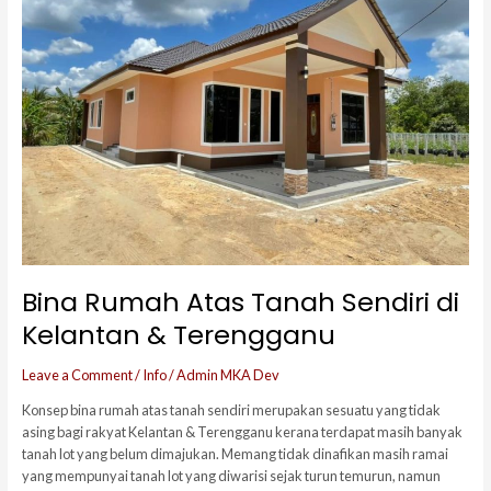
Tanah
Sendiri
di
Kelantan
&
Terengganu
Bina Rumah Atas Tanah Sendiri di
Kelantan & Terengganu
Leave a Comment
/
Info
/
Admin MKA Dev
Konsep bina rumah atas tanah sendiri merupakan sesuatu yang tidak
asing bagi rakyat Kelantan & Terengganu kerana terdapat masih banyak
tanah lot yang belum dimajukan. Memang tidak dinafikan masih ramai
yang mempunyai tanah lot yang diwarisi sejak turun temurun, namun