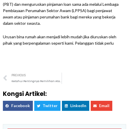
(PBT) dan menguruskan pinjaman loan sama ada melalui Lembaga
Pembiayaan Perumahan Sektor Awam (LPPSA) bagi penjawat
awam atau pinjaman perumahan bank bagi mereka yang bekerja
dalam sektor swasta.
Urusan bina rumah akan menjadi lebih mudah jika diuruskan oleh
pihak yang berpengalaman seperti kami. Pelanggan tidak perlu
Prev
PREVIOUS
Ketahui Pentingnya Pemilihan Atap Sebelum Membeli/Membuat Rumah
Kongsi Artikel:
Facebook
Twitter
LinkedIn
Email