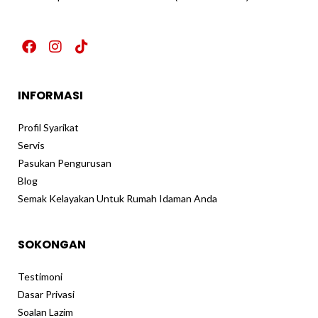
F
I
T
a
n
i
c
s
k
e
t
t
INFORMASI
b
a
o
o
g
k
o
r
Profil Syarikat
k
a
Servis
m
Pasukan Pengurusan
Blog
Semak Kelayakan Untuk Rumah Idaman Anda
SOKONGAN
Testimoni
Dasar Privasi
Soalan Lazim