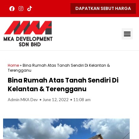
Skip
F
I
T
DAPATKAN SEBUT HARGA
to
a
n
i
content
c
s
k
e
t
t
b
a
o
Me
o
g
k
o
r
k
a
m
Home
»
Bina Rumah Atas Tanah Sendiri Di Kelantan &
Terengganu
Bina Rumah Atas Tanah Sendiri Di
Kelantan & Terengganu
Admin MKA Dev
•
June 12, 2022
•
11:08 am