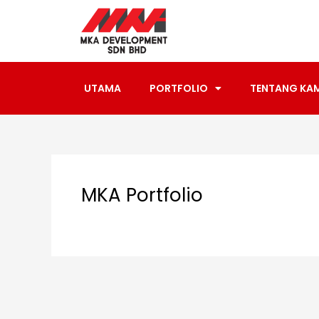
Skip
Post
to
navigation
content
UTAMA
PORTFOLIO
TENTANG KA
MKA Portfolio