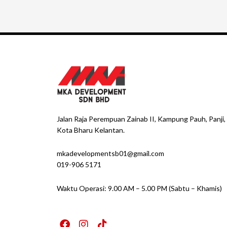
Jalan Raja Perempuan Zainab II, Kampung Pauh, Panji
Kota Bharu Kelantan.
mkadevelopmentsb01@gmail.com
019-906 5171
Waktu Operasi: 9.00 AM – 5.00 PM (Sabtu – Khamis)
F
I
T