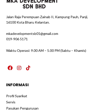
Jalan Raja Perempuan Zainab II, Kampung Pauh, Panji,
16100 Kota Bharu Kelantan.
mkadevelopmentsb01@gmail.com
019-906 5171
Waktu Operasi: 9.00 AM – 5.00 PM (Sabtu – Khamis)
F
I
T
a
n
i
c
s
k
e
t
t
INFORMASI
b
a
o
o
g
k
o
r
Profil Syarikat
k
a
Servis
m
Pasukan Pengurusan