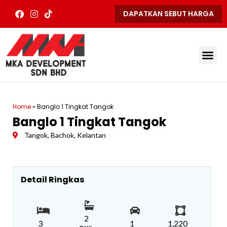
Skip
F
I
T
DAPATKAN SEBUT HARGA
to
a
n
i
content
c
s
k
e
t
t
b
a
o
Me
o
g
k
o
r
k
a
m
Home
»
Banglo 1 Tingkat Tangok
Banglo 1 Tingkat Tangok
Tangok, Bachok, Kelantan
Detail Ringkas
2
3
1
1,220