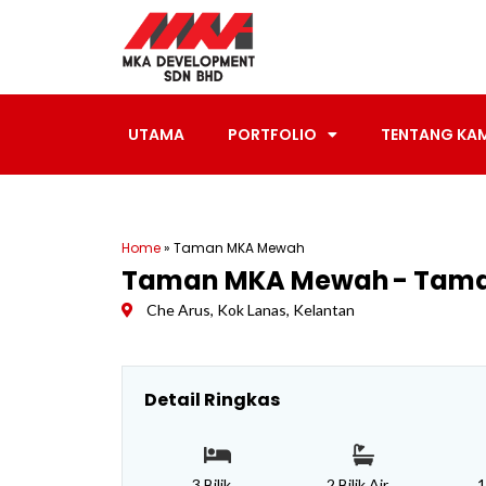
Skip
to
content
UTAMA
PORTFOLIO
TENTANG KA
Home
»
Taman MKA Mewah
Taman MKA Mewah
- Tam
Che Arus, Kok Lanas, Kelantan
Detail Ringkas
3 Bilik
2 Bilik Air
1