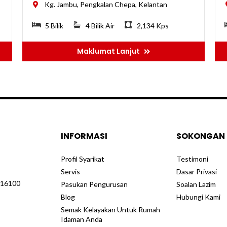
Kg. Jambu, Pengkalan Chepa, Kelantan
5 Bilik
4 Bilik Air
2,134 Kps
Maklumat Lanjut
INFORMASI
SOKONGAN
Profil Syarikat
Testimoni
Servis
Dasar Privasi
, 16100
Pasukan Pengurusan
Soalan Lazim
Blog
Hubungi Kami
Semak Kelayakan Untuk Rumah
Idaman Anda