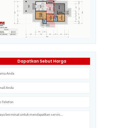
Dapatkan Sebut Harga
me
il
efon
ssage