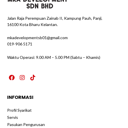
Jalan Raja Perempuan Zainab II, Kampung Pauh, Panji,
16100 Kota Bharu Kelantan.
mkadevelopmentsb01@gmail.com
019-906 5171
Waktu Operasi: 9.00 AM – 5.00 PM (Sabtu – Khamis)
F
I
T
a
n
i
c
s
k
e
t
t
INFORMASI
b
a
o
o
g
k
o
r
Profil Syarikat
k
a
Servis
m
Pasukan Pengurusan