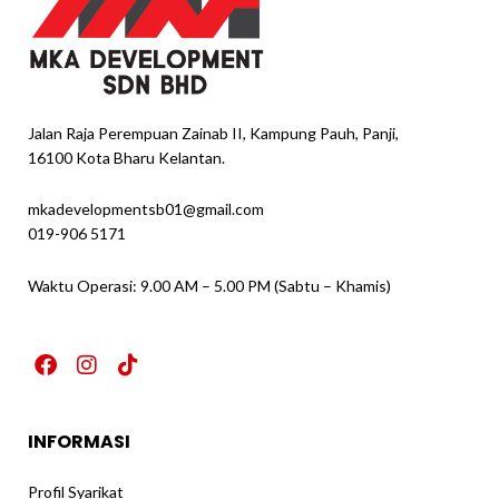
Jalan Raja Perempuan Zainab II, Kampung Pauh, Panji,
16100 Kota Bharu Kelantan.
mkadevelopmentsb01@gmail.com
019-906 5171
Waktu Operasi: 9.00 AM – 5.00 PM (Sabtu – Khamis)
F
I
T
a
n
i
c
s
k
e
t
t
INFORMASI
b
a
o
o
g
k
o
r
Profil Syarikat