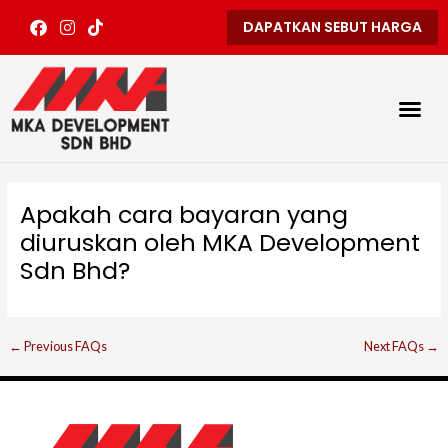
Skip
Post
F
I
T
DAPATKAN SEBUT HARGA
to
navigation
a
n
i
content
c
s
k
e
t
t
b
a
o
Me
o
g
k
o
r
k
a
m
Apakah cara bayaran yang
diuruskan oleh MKA Development
Sdn Bhd?
←
Previous FAQs
Next FAQs
→